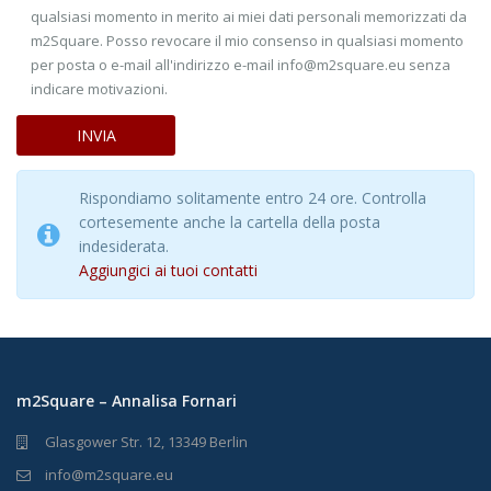
qualsiasi momento in merito ai miei dati personali memorizzati da
m2Square. Posso revocare il mio consenso in qualsiasi momento
per posta o e-mail all'indirizzo e-mail info@m2square.eu senza
indicare motivazioni.
Rispondiamo solitamente entro 24 ore. Controlla
cortesemente anche la cartella della posta
indesiderata.
Aggiungici ai tuoi contatti
m2Square – Annalisa Fornari
Glasgower Str. 12, 13349 Berlin
info@m2square.eu