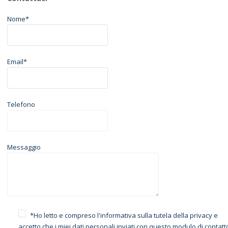
Nome*
Email*
Telefono
Messaggio
*Ho letto e compreso l'informativa sulla
tutela della privacy
e
accetto che i miei dati personali inviati con questo modulo di contatt