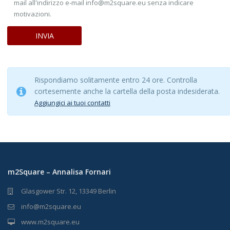
mail all'indirizzo e-mail info@m2square.eu senza indicare
motivazioni.
Rispondiamo solitamente entro 24 ore. Controlla
cortesemente anche la cartella della posta indesiderata.
Aggiungici ai tuoi contatti
m2Square – Annalisa Fornari
Glasgower Str. 12, 13349 Berlin
info@m2square.eu
www.m2square.eu