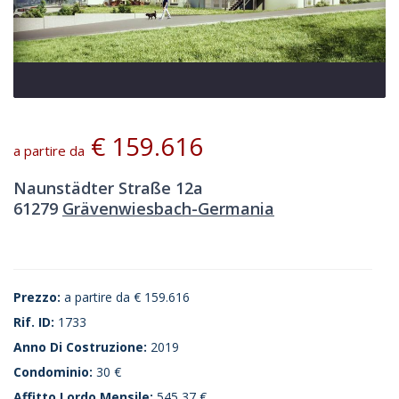
€ 159.616
a partire da
Naunstädter Straße 12a
61279
Grävenwiesbach-Germania
Prezzo:
a partire da
€ 159.616
Rif. ID:
1733
Anno Di Costruzione:
2019
Condominio:
30 €
Affitto Lordo Mensile:
545,37 €