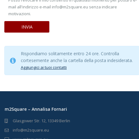
Posso revocare il mio consenso in qualsiasi momento per posta o e-
mail all'indirizzo e-mail info@m2square.eu senza indicare
motivazioni.
Rispondiamo solitamente entro 24 ore. Controlla
cortesemente anche la cartella della posta indesiderata.
Aggiungici ai tuoi contatti
m2Square – Annalisa Fornari
Glasgower Str. 12, 13349 Berlin
info@m2square.eu