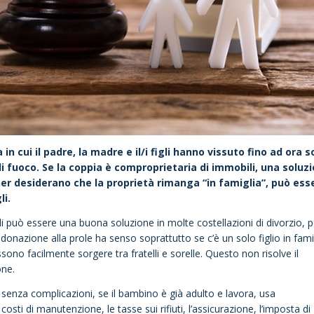
in cui il padre, la madre e il/i figli hanno vissuto fino ad ora s
 di fuoco. Se la coppia è comproprietaria di immobili, una soluz
er desiderano che la proprietà rimanga “in famiglia”, può ess
li.
figli può essere una buona soluzione in molte costellazioni di divorzio, 
donazione alla prole ha senso soprattutto se c’è un solo figlio in famig
ssono facilmente sorgere tra fratelli e sorelle. Questo non risolve il
one.
 senza complicazioni, se il bambino è già adulto e lavora, usa
sti di manutenzione, le tasse sui rifiuti, l’assicurazione, l’imposta di