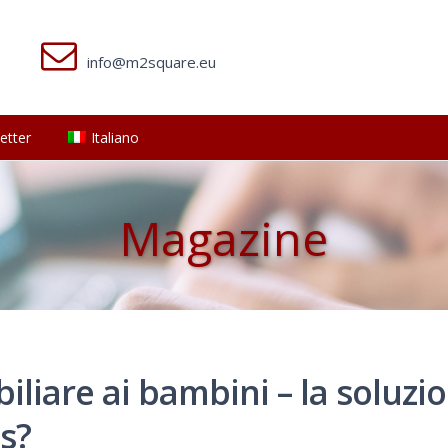
info@m2square.eu
etter
Italiano
Magazine
liare ai bambini – la soluzi
s?