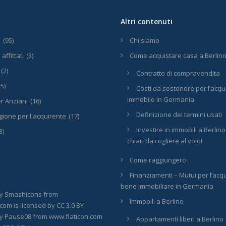
Altri contenuti
i
(95)
Chi siamo
affittati
(3)
Come acquistare casa a Berlin
(2)
Contratto di compravendita
(5)
Costi da sostenere per l’acqu
immobile in Germania
r Anziani
(16)
Definizione dei termini usati
ione per l'acquirente
(17)
Investire in immobili a Berlin
3)
chiari da cogliere al volo!
Come raggiungerci
Finanziamenti – Mutui per l’acqu
bene immobiliare in Germania
by
Smashicons
from
Immobili a Berlino
.com
is licensed by
CC 3.0 BY
by
Pause08
from
www.flaticon.com
Appartamenti liberi a Berlino