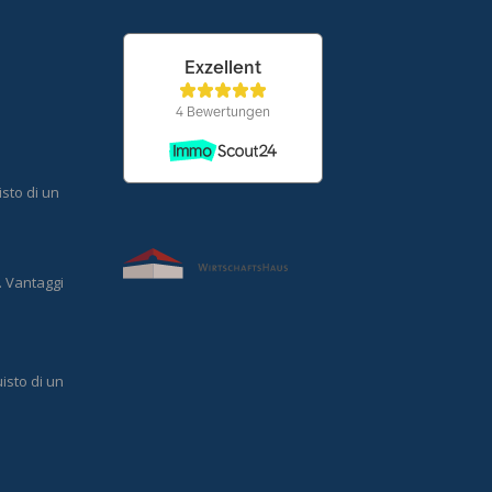
o
isto di un
o. Vantaggi
isto di un