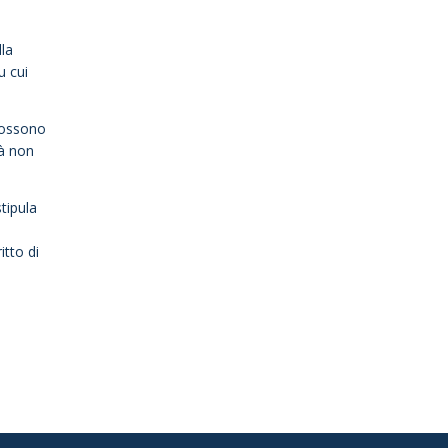
lla
u cui
 possono
tà non
stipula
itto di